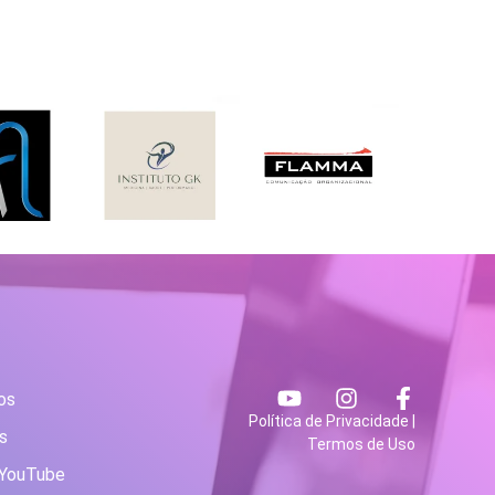
os
Política de Privacidade
|
s
Termos de Uso
 YouTube