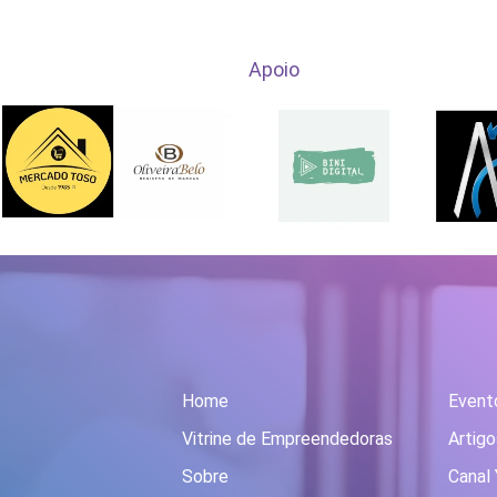
Apoio
Home
Event
Vitrine de Empreendedoras
Artigo
Sobre
Canal