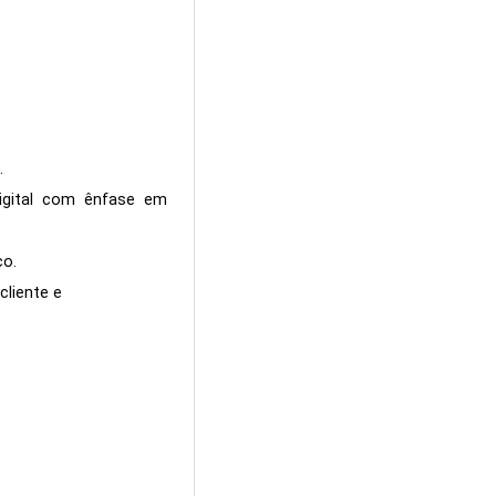
.
Digital com ênfase em
co.
liente e